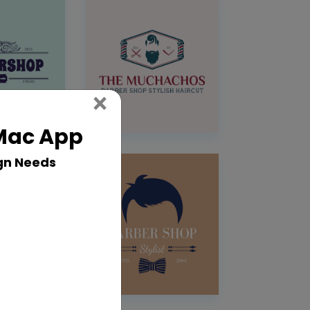
Close
×
 Mac App
gn Needs