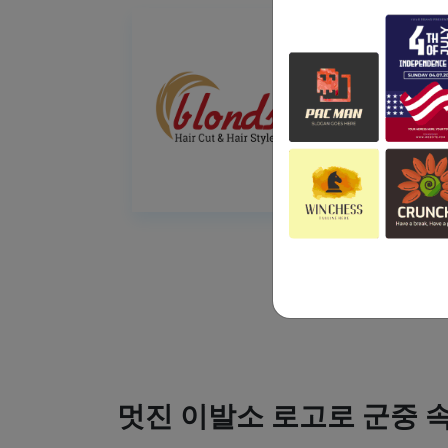
멋진 이발소 로고로 군중 