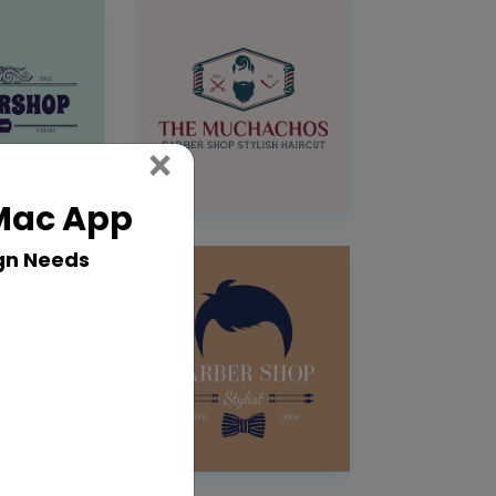
Close
×
 Mac App
gn Needs