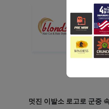
멋진 이발소 로고로 군중 