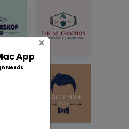
Close
×
 Mac App
gn Needs