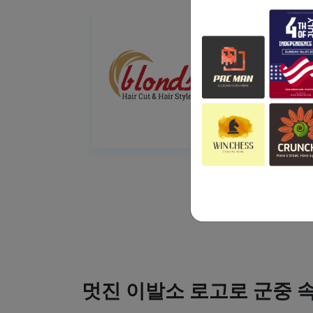
멋진 이발소 로고로 군중 