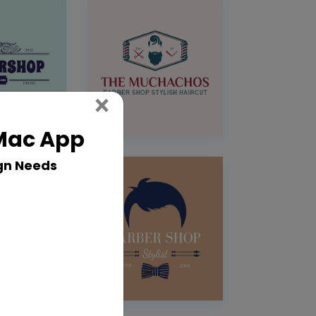
Close
×
 Mac App
gn Needs