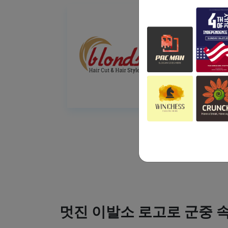
멋진 이발소 로고로 군중 