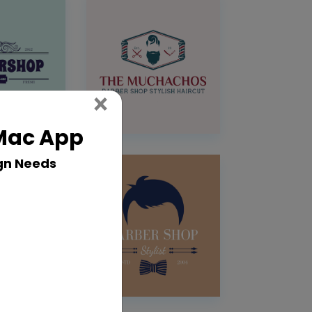
Close
×
 Mac App
gn Needs