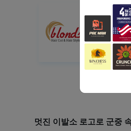
멋진 이발소 로고로 군중 