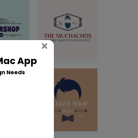
Close
×
 Mac App
gn Needs