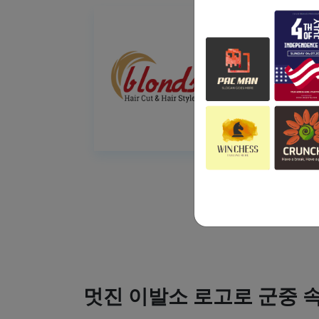
멋진 이발소 로고로 군중 