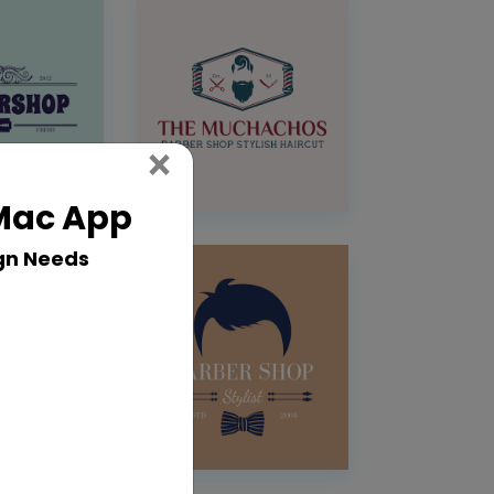
Close
×
 Mac App
gn Needs