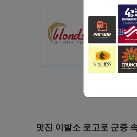
멋진 이발소 로고로 군중 