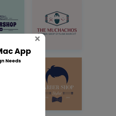
Close
×
 Mac App
gn Needs