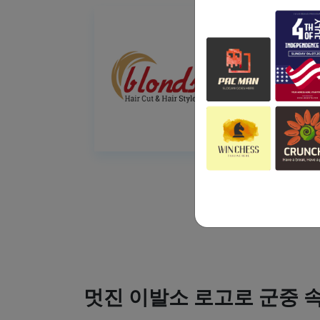
멋진 이발소 로고로 군중 