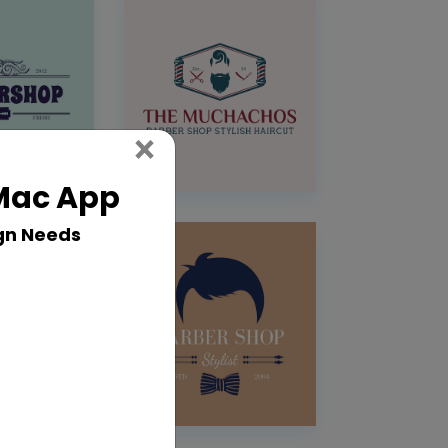
Close
×
 Mac App
gn Needs