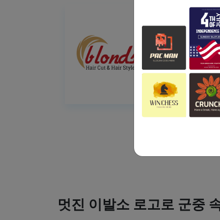
멋진 이발소 로고로 군중 