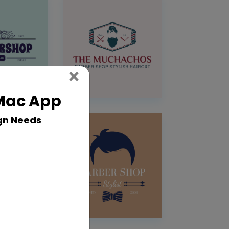
Close
×
 Mac App
gn Needs