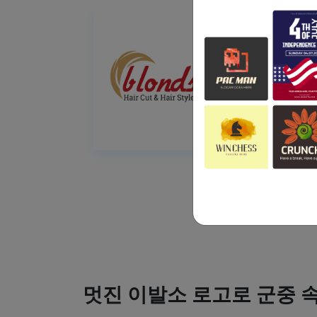
멋진 이발소 로고로 군중 