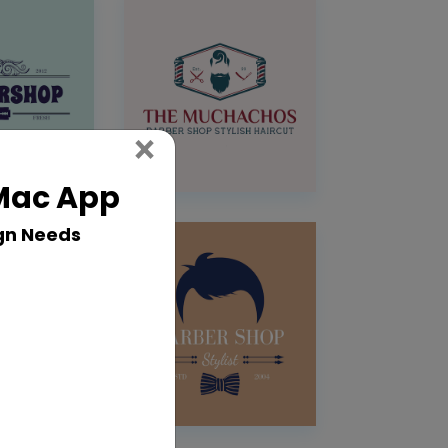
Close
×
 Mac App
gn Needs