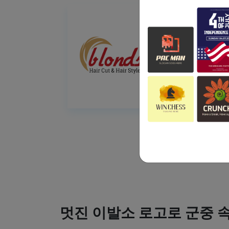
멋진 이발소 로고로 군중 