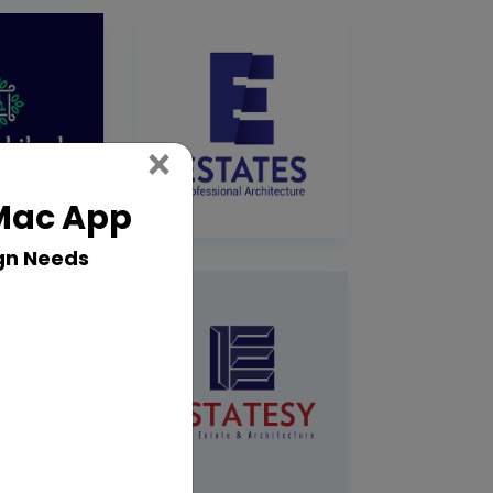
Close
×
 Mac App
gn Needs