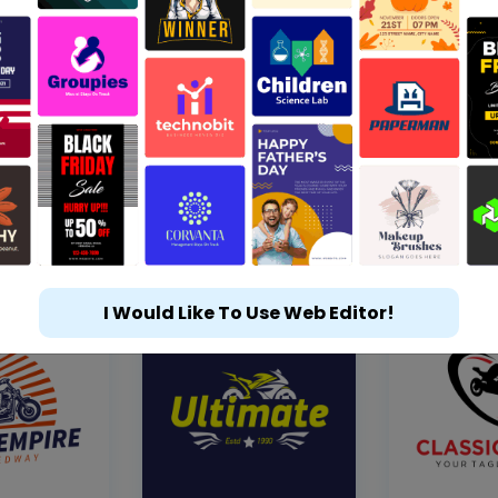
I Would Like To Use Web Editor!