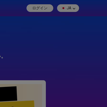
ログイン
JA
い。