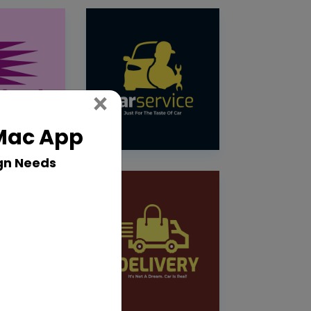
Close
×
 Mac App
gn Needs