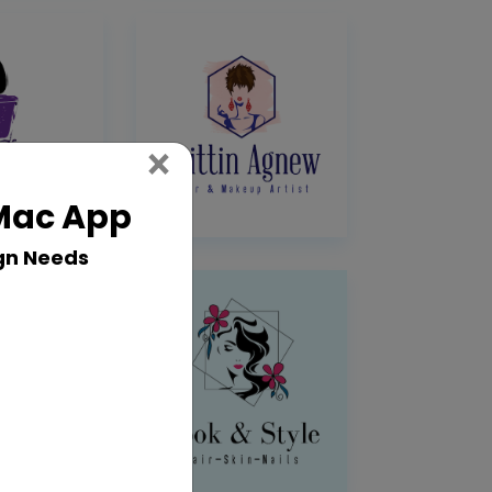
Close
×
 Mac App
gn Needs