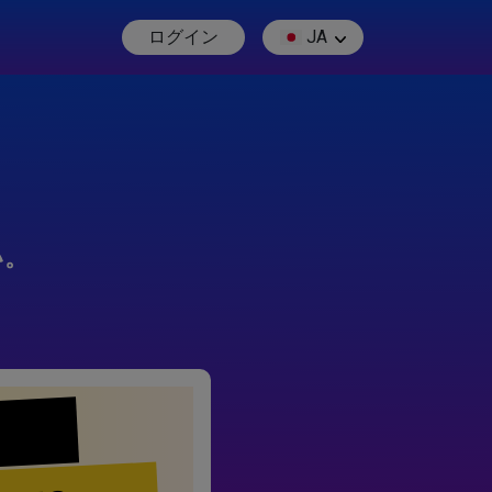
ログイン
JA
い。