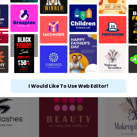
I Would Like To Use Web Editor!