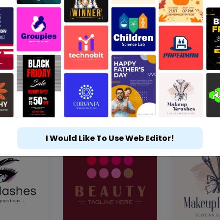
I Would Like To Use Web Editor!