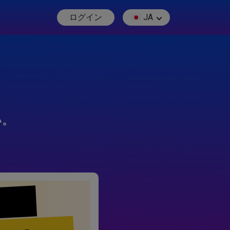
ログイン
JA
い。