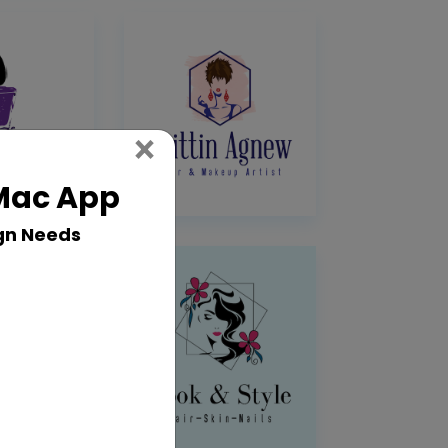
Close
×
 Mac App
gn Needs