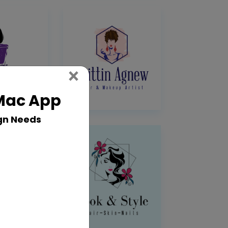
Close
×
 Mac App
gn Needs