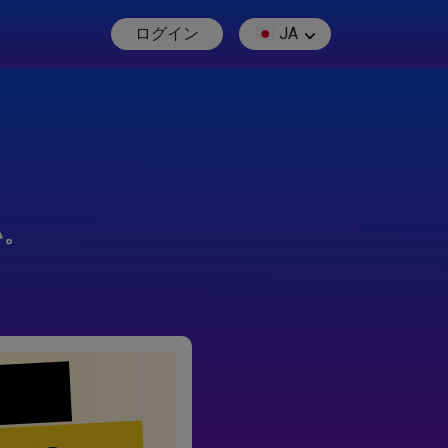
ログイン
JA
い。