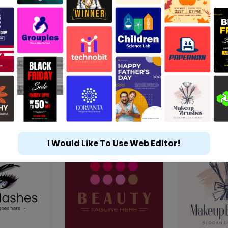
I Would Like To Use Web Editor!