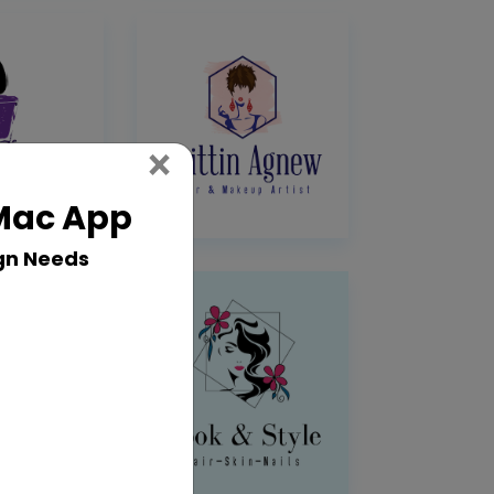
Close
×
 Mac App
gn Needs