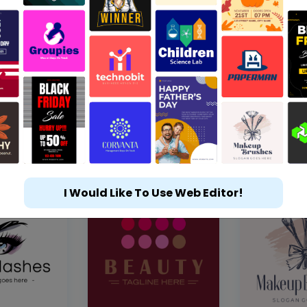
I Would Like To Use Web Editor!