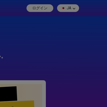
ログイン
JA
い。