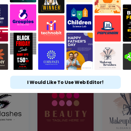
I Would Like To Use Web Editor!