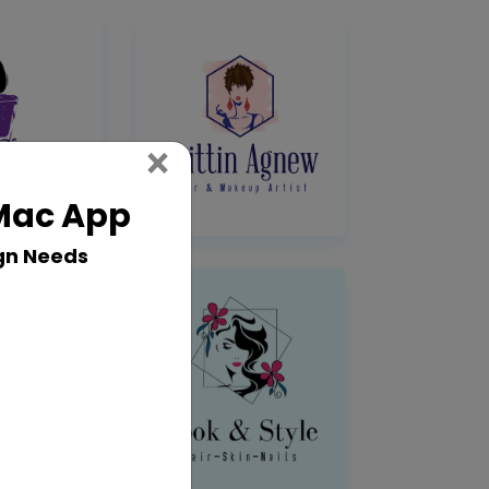
Close
×
 Mac App
gn Needs