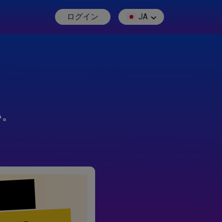
ログイン
JA
い。