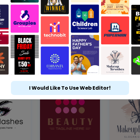
I Would Like To Use Web Editor!