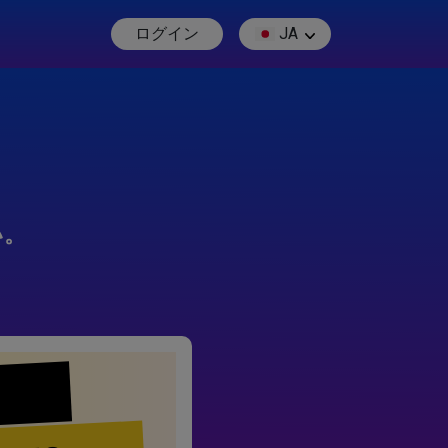
ログイン
JA
い。