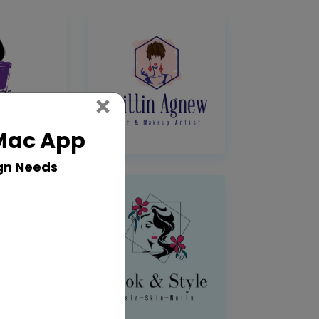
Close
×
 Mac App
gn Needs