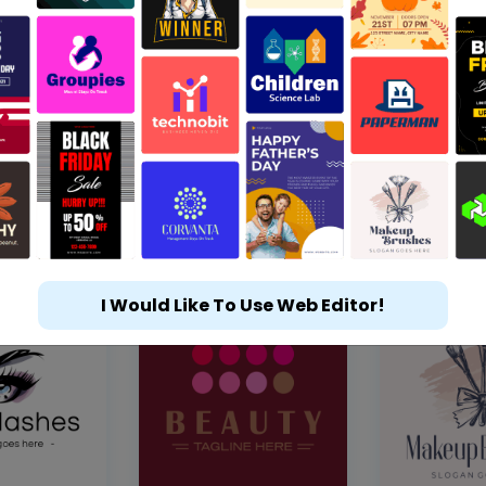
I Would Like To Use Web Editor!