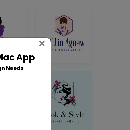
Close
×
 Mac App
gn Needs