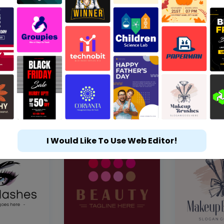
I Would Like To Use Web Editor!