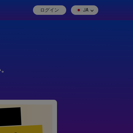
ログイン
JA
い。