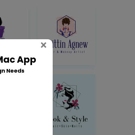
Close
×
 Mac App
gn Needs