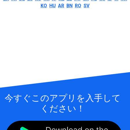
KO
HU
AR
BN
RO
SV
今すぐこのアプリを入手して
ください！