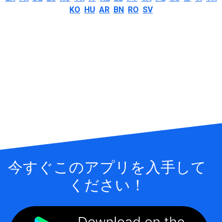
KO
HU
AR
BN
RO
SV
今すぐこのアプリを入手して
ください！