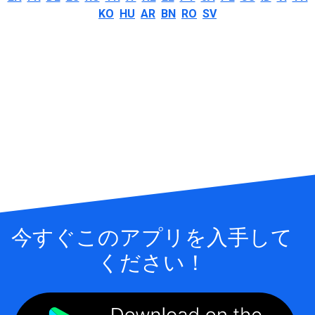
KO
HU
AR
BN
RO
SV
今すぐこのアプリを入手して
ください！