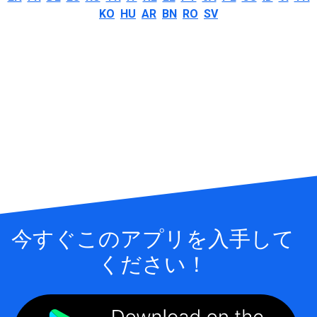
KO
HU
AR
BN
RO
SV
今すぐこのアプリを入手して
ください！