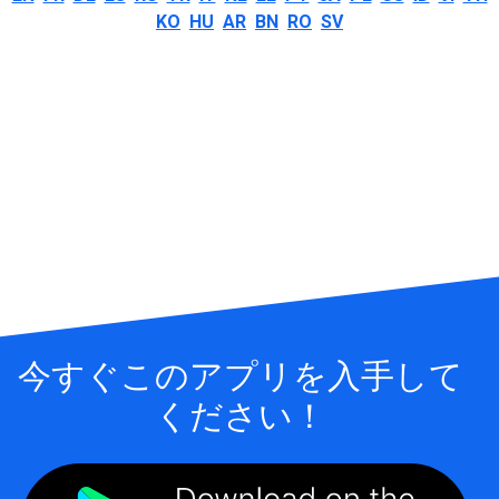
KO
HU
AR
BN
RO
SV
今すぐこのアプリを入手して
ください！