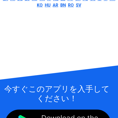
KO
HU
AR
BN
RO
SV
今すぐこのアプリを入手して
ください！