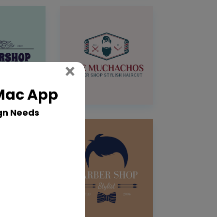
Close
×
 Mac App
gn Needs