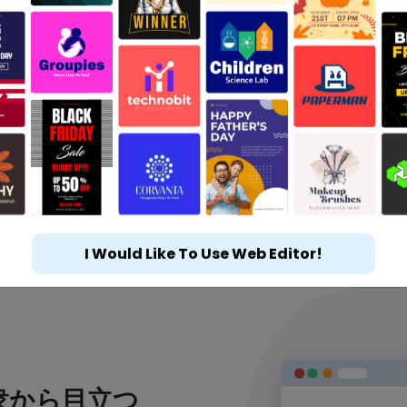
I Would Like To Use Web Editor!
衆から目立つ