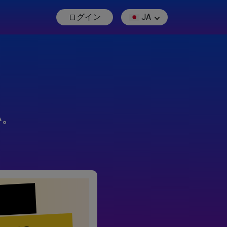
ログイン
JA
い。