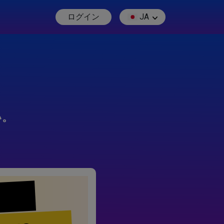
ログイン
JA
い。