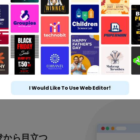
I Would Like To Use Web Editor!
衆から目立つ