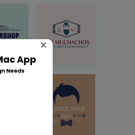
Close
×
 Mac App
gn Needs