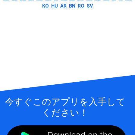
KO
HU
AR
BN
RO
SV
今すぐこのアプリを入手して
ください！