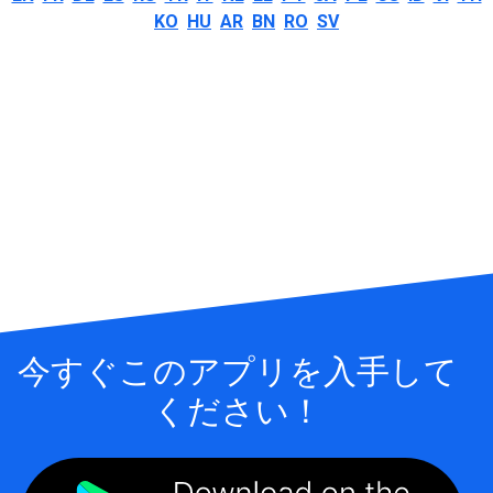
KO
HU
AR
BN
RO
SV
今すぐこのアプリを入手して
ください！