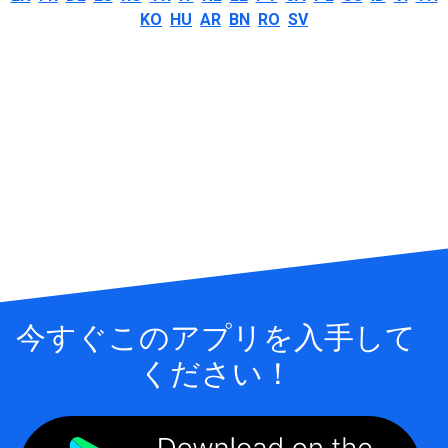
KO
HU
AR
BN
RO
SV
今すぐこのアプリを入手して
ください！