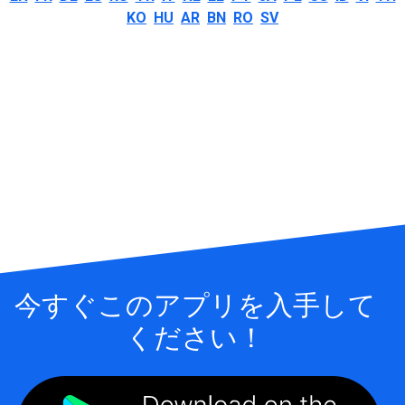
KO
HU
AR
BN
RO
SV
今すぐこのアプリを入手して
ください！