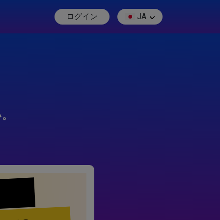
ログイン
JA
い。