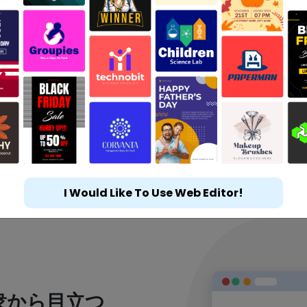
I Would Like To Use Web Editor!
衆から目立つ