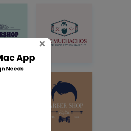
Close
×
 Mac App
gn Needs