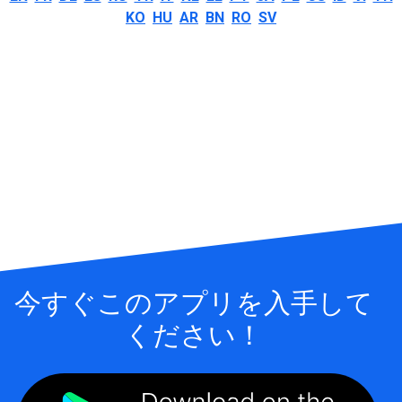
KO
HU
AR
BN
RO
SV
今すぐこのアプリを入手して
ください！