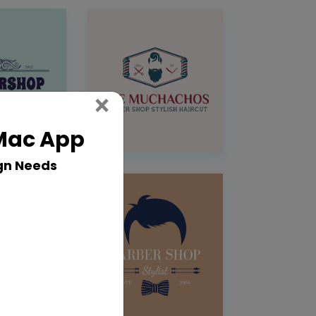
Close
×
 Mac App
gn Needs