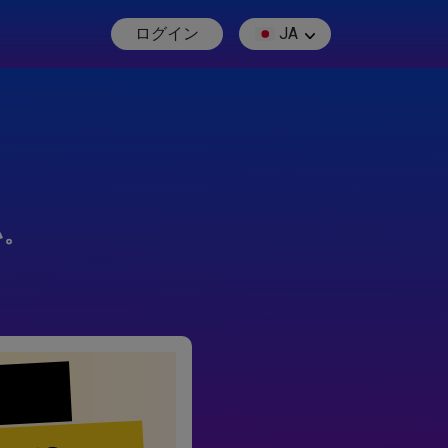
ログイン
JA
い。