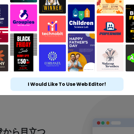
I Would Like To Use Web Editor!
衆から目立つ