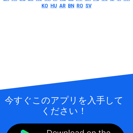
KO
HU
AR
BN
RO
SV
今すぐこのアプリを入手して
ください！