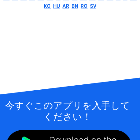
KO
HU
AR
BN
RO
SV
今すぐこのアプリを入手して
ください！