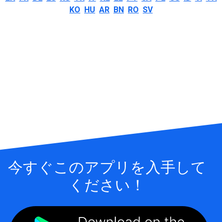
KO
HU
AR
BN
RO
SV
今すぐこのアプリを入手して
ください！