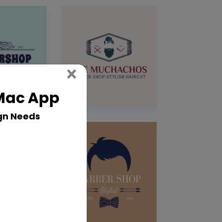
Close
×
 Mac App
gn Needs