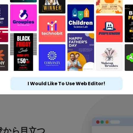
I Would Like To Use Web Editor!
衆から目立つ