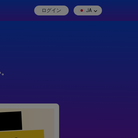
ログイン
JA
い。