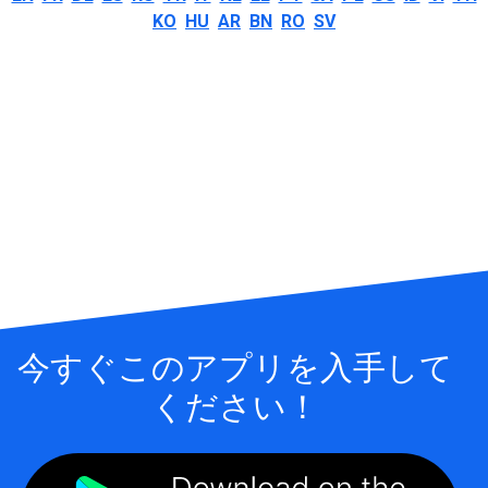
KO
HU
AR
BN
RO
SV
今すぐこのアプリを入手して
ください！