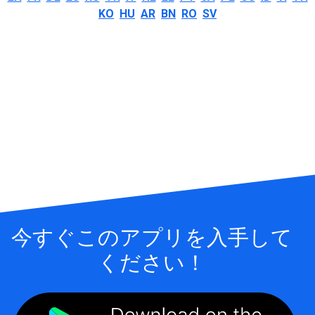
KO
HU
AR
BN
RO
SV
今すぐこのアプリを入手して
ください！