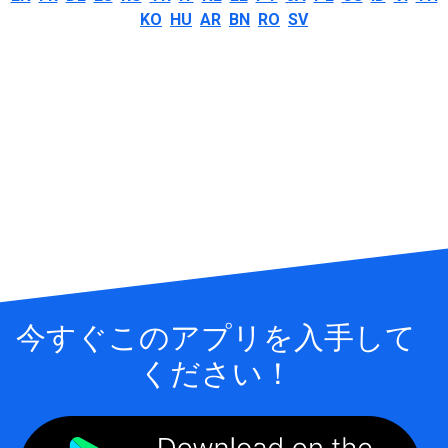
KO
HU
AR
BN
RO
SV
今すぐこのアプリを入手して
ください！