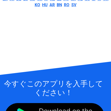
KO
HU
AR
BN
RO
SV
今すぐこのアプリを入手して
ください！