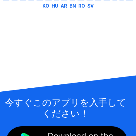
KO
HU
AR
BN
RO
SV
今すぐこのアプリを入手して
ください！