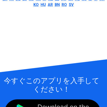
KO
HU
AR
BN
RO
SV
今すぐこのアプリを入手して
ください！