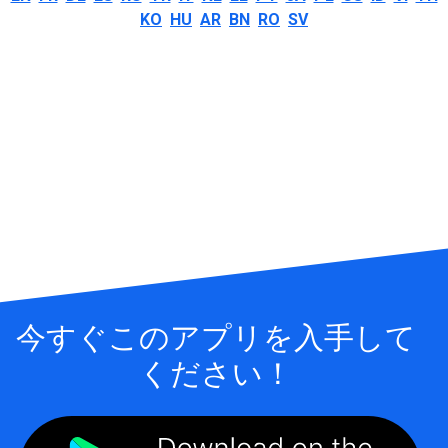
KO
HU
AR
BN
RO
SV
今すぐこのアプリを入手して
ください！