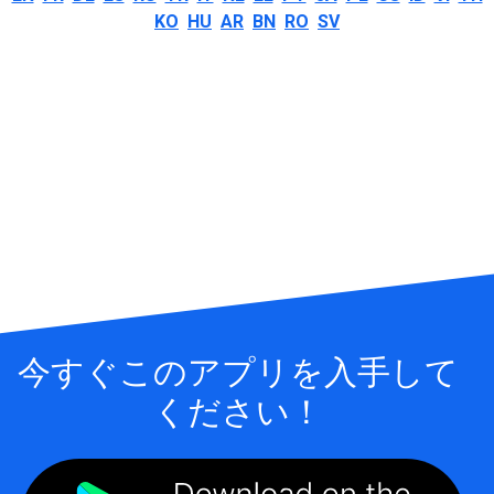
KO
HU
AR
BN
RO
SV
今すぐこのアプリを入手して
ください！