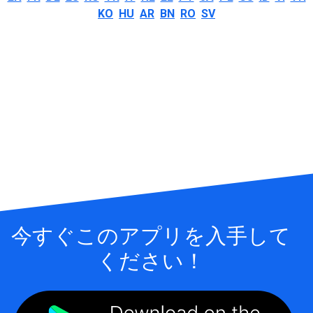
KO
HU
AR
BN
RO
SV
今すぐこのアプリを入手して
ください！