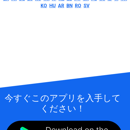
KO
HU
AR
BN
RO
SV
今すぐこのアプリを入手して
ください！